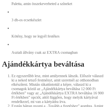
Paletta, amin összekeverheted a színeket
3 db-os ecsetkészlet
Kötény, hogy ne legyél festékes
Asztali állvány csak az EXTRA csomagban
Ajándékkártya beváltása
Ez egyszerűbb lesz, mint amilyennek látszik. Először válaszd
ki a neked tetsző festményt, amit szeretnél az otthonodban
elkészíteni. Miután rákattintottál a képre, válaszd ki a
csomagok közül az „Ajándékkártya beváltása 12 000 Ft
értékben” vagy az „Ajándékkártya EXTRA beváltása 16 900
Ft értékben” opciót, attól függően, hogy melyik kártyával
rendelkezel, mi van a kártyádra írva.
Ezután bátran nyomj a „Tovább a fizetéshez” gombra. Amint