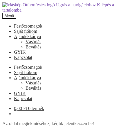
Ugrás a navigációhoz
Kilépés a
tartalomba
Menü
Festőcsomagok
Saját fiókom
Ajándékkártya
Vásárlás
Beváltás
GYIK
Kapcsolat
Festőcsomagok
Saját fiókom
Ajándékkártya
Vásárlás
Beváltás
GYIK
Kapcsolat
0,00
Ft
0 termék
Az oldal megtekintéséhez, kérjük jelentkezzen be!