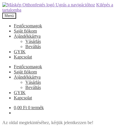
Ugrás a navigációhoz
Kilépés a
tartalomba
Menü
Festőcsomagok
Saját fiókom
Ajándékkártya
Vásárlás
Beváltás
GYIK
Kapcsolat
Festőcsomagok
Saját fiókom
Ajándékkártya
Vásárlás
Beváltás
GYIK
Kapcsolat
0,00
Ft
0 termék
Az oldal megtekintéséhez, kérjük jelentkezzen be!