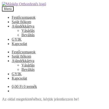
Ugrás
Kilépés
a
a
Menü
navigációhoz
tartalomba
Festőcsomagok
Saját fiókom
Ajándékkártya
Vásárlás
Beváltás
GYIK
Kapcsolat
Festőcsomagok
Saját fiókom
Ajándékkártya
Vásárlás
Beváltás
GYIK
Kapcsolat
0,00
Ft
0 termék
Az oldal megtekintéséhez, kérjük jelentkezzen be!