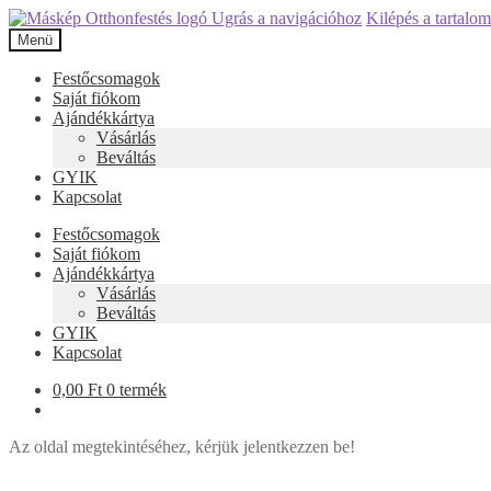
Ugrás a navigációhoz
Kilépés a tartalo
Menü
Festőcsomagok
Saját fiókom
Ajándékkártya
Vásárlás
Beváltás
GYIK
Kapcsolat
Festőcsomagok
Saját fiókom
Ajándékkártya
Vásárlás
Beváltás
GYIK
Kapcsolat
0,00
Ft
0 termék
Az oldal megtekintéséhez, kérjük jelentkezzen be!