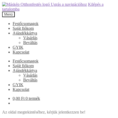
Ugrás a navigációhoz
Kilépés a
tartalomba
Menü
Festőcsomagok
Saját fiókom
Ajándékkártya
Vásárlás
Beváltás
GYIK
Kapcsolat
Festőcsomagok
Saját fiókom
Ajándékkártya
Vásárlás
Beváltás
GYIK
Kapcsolat
0,00
Ft
0 termék
Az oldal megtekintéséhez, kérjük jelentkezzen be!