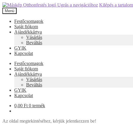
Ugrás a navigációhoz
Kilépés a tartalo
Menü
Festőcsomagok
Saját fiókom
Ajándékkártya
Vásárlás
Beváltás
GYIK
Kapcsolat
Festőcsomagok
Saját fiókom
Ajándékkártya
Vásárlás
Beváltás
GYIK
Kapcsolat
0,00
Ft
0 termék
Az oldal megtekintéséhez, kérjük jelentkezzen be!