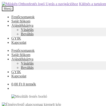
Ugrás a navigációhoz
Kilépés a tartalo
Menü
Festőcsomagok
Saját fiókom
Ajándékkártya
Vásárlás
Beváltás
GYIK
Kapcsolat
Festőcsomagok
Saját fiókom
Ajándékkártya
Vásárlás
Beváltás
GYIK
Kapcsolat
0,00
Ft
0 termék