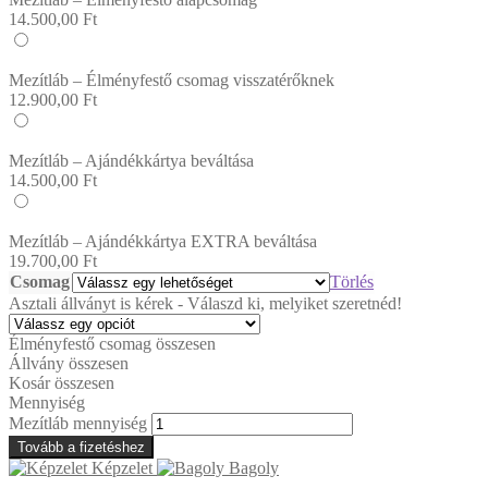
14.500,00
Ft
Mezítláb – Élményfestő csomag visszatérőknek
12.900,00
Ft
Mezítláb – Ajándékkártya beváltása
14.500,00
Ft
Mezítláb – Ajándékkártya EXTRA beváltása
19.700,00
Ft
Csomag
Törlés
Asztali állványt is kérek - Válaszd ki, melyiket szeretnéd!
Élményfestő csomag összesen
Állvány összesen
Kosár összesen
Mennyiség
Mezítláb mennyiség
Tovább a fizetéshez
Képzelet
Bagoly