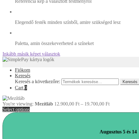
Referencia kép a választott festményről
Elegendő festék minden színből, amire szükséged lesz
Paletta, amin összekeverheted a színeket
Inkább másik képet választok
Fiókom
Keresés
Keresés a következőre:
Keresés
Cart
0
You're viewing:
Mezítláb
12.900,00
Ft
–
19.700,00
Ft
Select options
Augusztus 5 és 14 