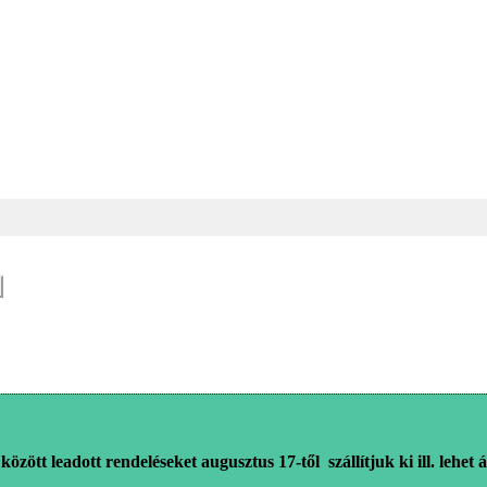
között leadott rendeléseket augusztus 17-től
szállítjuk ki ill. lehet