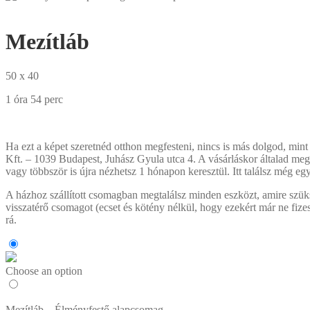
Mezítláb
50 x 40
1 óra 54 perc
Ha ezt a képet szeretnéd otthon megfesteni, nincs is más dolgod, mint
Kft. – 1039 Budapest, Juhász Gyula utca 4. A vásárláskor általad megad
vagy többször is újra nézhetsz 1 hónapon keresztül. Itt találsz még egy 
A házhoz szállított csomagban megtalálsz minden eszközt, amire szüks
visszatérő csomagot (ecset és kötény nélkül, hogy ezekért már ne fiz
rá.
Choose an option
Mezítláb – Élményfestő alapcsomag