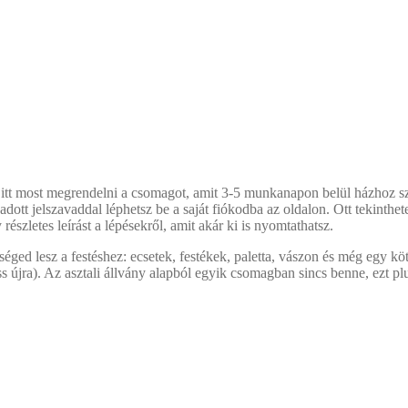
 itt most megrendelni a csomagot, amit 3-5 munkanapon belül házhoz szá
ott jelszavaddal léphetsz be a saját fiókodba az oldalon. Ott tekinthete
részletes leírást a lépésekről, amit akár ki is nyomtathatsz.
éged lesz a festéshez: ecsetek, festékek, paletta, vászon és még egy kö
ess újra). Az asztali állvány alapból egyik csomagban sincs benne, ezt 