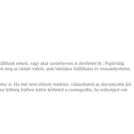
llítunk neked, vagy akár személyesen is átveheted itt : Papírvilág
d meg az oktató videót, amit bármikor leállíthatsz és visszatekerhetsz,
tény is. Ha már nem először rendelsz, választhatod az alacsonyabb árú
plusz költség fejében külön kérheted a csomagodba, ha szükséged van