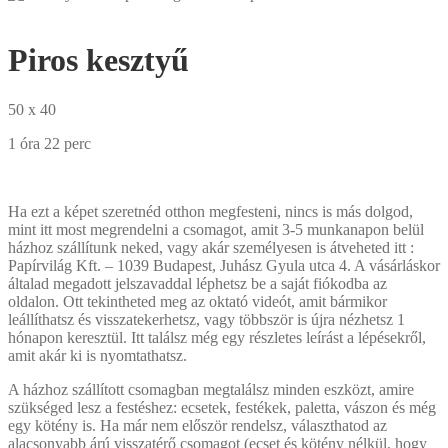
Piros kesztyű
50 x 40
1 óra 22 perc
Ha ezt a képet szeretnéd otthon megfesteni, nincs is más dolgod,
mint itt most megrendelni a csomagot, amit 3-5 munkanapon belül
házhoz szállítunk neked, vagy akár személyesen is átveheted itt :
Papírvilág Kft. – 1039 Budapest, Juhász Gyula utca 4. A vásárláskor
általad megadott jelszavaddal léphetsz be a saját fiókodba az
oldalon. Ott tekintheted meg az oktató videót, amit bármikor
leállíthatsz és visszatekerhetsz, vagy többször is újra nézhetsz 1
hónapon keresztül. Itt találsz még egy részletes leírást a lépésekről,
amit akár ki is nyomtathatsz.
A házhoz szállított csomagban megtalálsz minden eszközt, amire
szükséged lesz a festéshez: ecsetek, festékek, paletta, vászon és még
egy kötény is. Ha már nem először rendelsz, választhatod az
alacsonyabb árú visszatérő csomagot (ecset és kötény nélkül, hogy