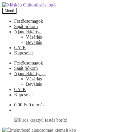
Ugrás
Kilépés
a
a
Menü
navigációhoz
tartalomba
Festőcsomagok
Saját fiókom
Ajándékkártya
Vásárlás
Beváltás
GYIK
Kapcsolat
Festőcsomagok
Saját fiókom
Ajándékkártya
Expand
Vásárlás
child
Beváltás
menu
GYIK
Kapcsolat
0,00
Ft
0 termék