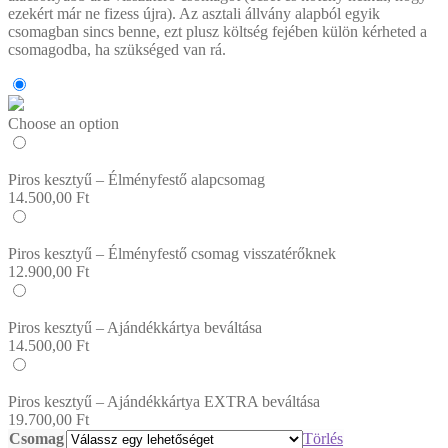
ezekért már ne fizess újra). Az asztali állvány alapból egyik
csomagban sincs benne, ezt plusz költség fejében külön kérheted a
csomagodba, ha szükséged van rá.
Choose an option
Piros kesztyű – Élményfestő alapcsomag
14.500,00
Ft
Piros kesztyű – Élményfestő csomag visszatérőknek
12.900,00
Ft
Piros kesztyű – Ajándékkártya beváltása
14.500,00
Ft
Piros kesztyű – Ajándékkártya EXTRA beváltása
19.700,00
Ft
Csomag
Törlés