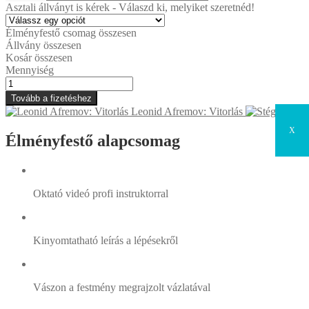
Asztali állványt is kérek - Válaszd ki, melyiket szeretnéd!
Élményfestő csomag összesen
Állvány összesen
Kosár összesen
Mennyiség
Piros
kesztyű
Tovább a fizetéshez
mennyiség
Leonid Afremov: Vitorlás
Stég
X
Élményfestő alapcsomag
Oktató videó profi instruktorral
Kinyomtatható leírás a lépésekről
Vászon a festmény megrajzolt vázlatával