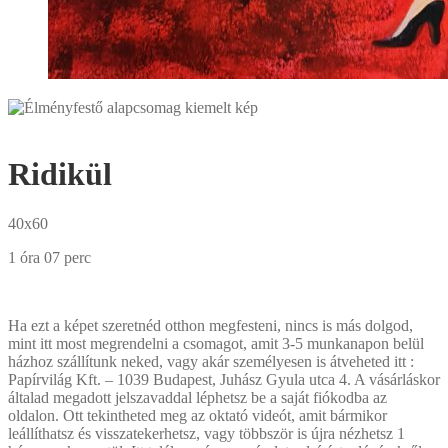
Ridikül
40x60
1 óra 07 perc
Ha ezt a képet szeretnéd otthon megfesteni, nincs is más dolgod,
mint itt most megrendelni a csomagot, amit 3-5 munkanapon belül
házhoz szállítunk neked, vagy akár személyesen is átveheted itt :
Papírvilág Kft. – 1039 Budapest, Juhász Gyula utca 4. A vásárláskor
általad megadott jelszavaddal léphetsz be a saját fiókodba az
oldalon. Ott tekintheted meg az oktató videót, amit bármikor
leállíthatsz és visszatekerhetsz, vagy többször is újra nézhetsz 1