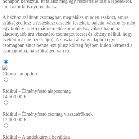
hónapon keresztül. Itt találsz még egy részletes leírást a lépésekről,
amit akár ki is nyomtathatsz.
A házhoz szállított csomagban megtalálsz minden eszközt, amire
szükséged lesz a festéshez: ecsetek, festékek, paletta, vászon és még
egy kötény is. Ha már nem először rendelsz, választhatod az
alacsonyabb árú visszatérő csomagot (ecset és kötény nélkül, hogy
ezekért már ne fizess újra). Az asztali állvány alapból egyik
csomagban sincs benne, ezt plusz költség fejében külön kérheted a
csomagodba, ha szükséged van rá.
Choose an option
Ridikül – Élményfestő alapcsomag
14.500,00
Ft
Ridikül – Élményfestő csomag visszatérőknek
12.900,00
Ft
Ridikül – Ajándékkártya beváltása