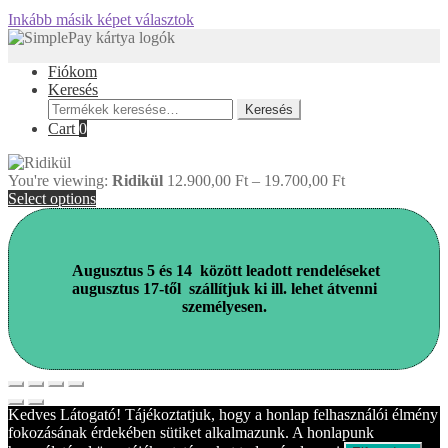
Inkább másik képet választok
Fiókom
Keresés
Keresés
Keresés
a
Cart
0
következőre:
You're viewing:
Ridikül
12.900,00
Ft
–
19.700,00
Ft
Select options
Augusztus 5 és 14 között leadott rendeléseket
augusztus 17-től
szállítjuk ki ill. lehet átvenni
személyesen.
Kedves Látogató! Tájékoztatjuk, hogy a honlap felhasználói élmény
fokozásának érdekében sütiket alkalmazunk. A honlapunk