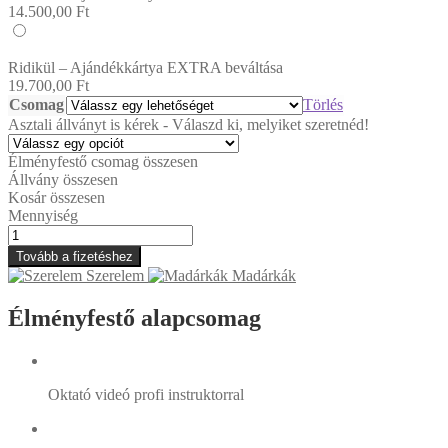
14.500,00
Ft
Ridikül – Ajándékkártya EXTRA beváltása
19.700,00
Ft
Csomag
Törlés
Asztali állványt is kérek - Válaszd ki, melyiket szeretnéd!
Élményfestő csomag összesen
Állvány összesen
Kosár összesen
Mennyiség
Ridikül
mennyiség
Tovább a fizetéshez
Szerelem
Madárkák
Élményfestő alapcsomag
Oktató videó profi instruktorral