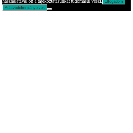
használatával ön a tájékoztatásunkat tudomásul veszi.
Elfogadom
Adatvédelmi irányelvek