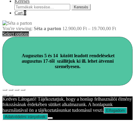
Keresés
Keresés
Keresés
a
Cart
0
következőre:
You're viewing:
Séta a parton
12.900,00
Ft
–
19.700,00
Ft
Select options
Augusztus 5 és 14 között leadott rendeléseket
augusztus 17-től
szállítjuk ki ill. lehet átvenni
személyesen.
Kedves Látogató! Tájékoztatjuk, hogy a honlap felhasználói élmény
fokozásának érdekében sütiket alkalmazunk. A honlapunk
használatával ön a tájékoztatásunkat tudomásul veszi.
Elfogadom
Adatvédelmi irányelvek