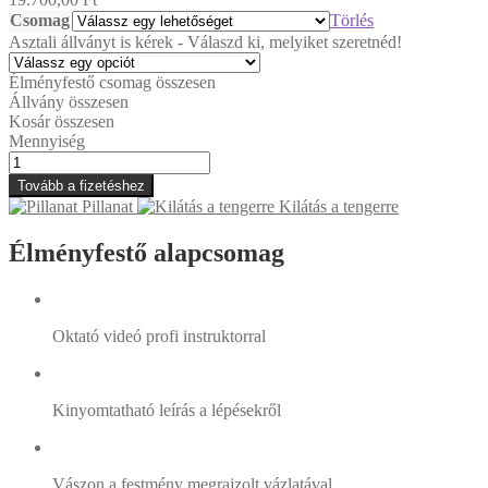
Csomag
Törlés
Asztali állványt is kérek - Válaszd ki, melyiket szeretnéd!
Élményfestő csomag összesen
Állvány összesen
Kosár összesen
Mennyiség
Séta
a
Tovább a fizetéshez
parton
Pillanat
Kilátás a tengerre
mennyiség
Élményfestő alapcsomag
Oktató videó profi instruktorral
Kinyomtatható leírás a lépésekről
Vászon a festmény megrajzolt vázlatával