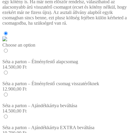
egy kötény is. Ha már nem először rendelsz, választhatod az
alacsonyabb árú visszatérő csomagot (ecset és kötény nélkül, hogy
ezekért már ne fizess újra). Az asztali állvány alapból egyik
csomagban sincs benne, ezt plusz költség fejében külön kérheted a
csomagodba, ha szükséged van rá.
Choose an option
Séta a parton – Élményfestő alapcsomag
14.500,00
Ft
Séta a parton – Élményfestő csomag visszatérőknek
12.900,00
Ft
Séta a parton – Ajándékkártya beváltása
14.500,00
Ft
Séta a parton – Ajándékkártya EXTRA beváltása
19.700,00
Ft