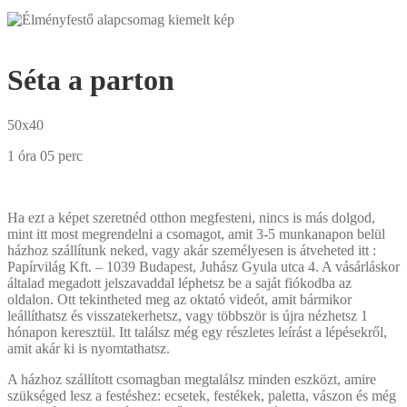
Séta a parton
50x40
1 óra 05 perc
Ha ezt a képet szeretnéd otthon megfesteni, nincs is más dolgod,
mint itt most megrendelni a csomagot, amit 3-5 munkanapon belül
házhoz szállítunk neked, vagy akár személyesen is átveheted itt :
Papírvilág Kft. – 1039 Budapest, Juhász Gyula utca 4. A vásárláskor
általad megadott jelszavaddal léphetsz be a saját fiókodba az
oldalon. Ott tekintheted meg az oktató videót, amit bármikor
leállíthatsz és visszatekerhetsz, vagy többször is újra nézhetsz 1
hónapon keresztül. Itt találsz még egy részletes leírást a lépésekről,
amit akár ki is nyomtathatsz.
A házhoz szállított csomagban megtalálsz minden eszközt, amire
szükséged lesz a festéshez: ecsetek, festékek, paletta, vászon és még